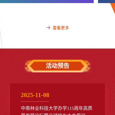
长刘
良一行先后走访了四川锦美环保股份有限公司、四川
感谢
省林业科学研究院、四川省林草调查规划院、农业农
江口
村部成都沼气科学研究所等单位，并与在川各界校友
重要
代表座谈交流。座谈会上，黄忠良对四川校友所取得
开三
的发展成就倍感欣喜，向与会校友介绍了学校近年来
查看更多
高质量发展的新态势、...
活动预告
2025-11-08
中南林业科技大学办学115周年高质