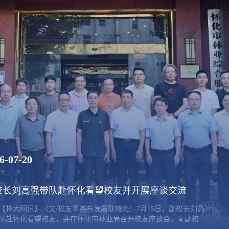
6-07-20
校长刘高强带队赴怀化看望校友并开展座谈交流
【林大网讯】（文/校友事务与发展联络处）7月15日，副校长刘高
队赴怀化看望校友，并在怀化市林业局召开校友座谈会。▲副校