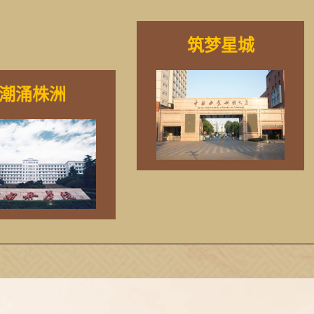
筑梦星城
潮涌株洲