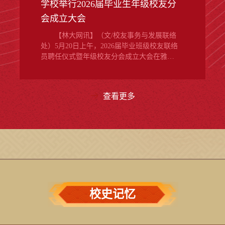
学校举行2026届毕业生年级校友分
会成立大会
【林大网讯】（文/校友事务与发展联络
处）5月20日上午，2026届毕业班级校友联络
员聘任仪式暨年级校友分会成立大会在雅韵
堂举行。副校长刘高强出席会议并讲话。▲
学校举行2026届毕业生年级校友分会成立大
会刘高强代表学校向圆满完成学业、即将奔
查看更多
赴人生新征程的2026届全体同学以及光荣受
聘的校友联络员表示祝贺，对新一届校友分
会理事会的工作充满信心和期待。他希望
2026届全体同学要以青春赴使命，希望同学
们以杰出校友前辈为榜样，将个人理想融入
国家发展洪流，...
校史记忆