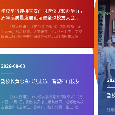
学校举行迎接天安门国旗仪式和办学115
周年高质量发展论坛暨全球校友大会启
动仪式
【林大网讯】（文/宣传统战部）国旗飘扬，无
上荣光；躬耕林海，逐梦未来。11月8日上午，学校
隆重举行迎接天安门国旗仪式和办学115周年高质量
发展论坛暨全球校友大会启动仪式。440余名师生、
校友满怀崇敬迎接天安门国旗。在家学校党政领导班
子成员，各职能部门主要负责人，各学院党政主要负
责人、副书记，全体辅导员，离退休老同志代表，教
师代表，校友代表，学生代表参加活动。学校党委副
2026-08-03
书记王忠伟主持仪式。在天安门广场上空升起的每一
面国旗，...
202
副校长黄忠良带队走访、看望四川校友
副
【林大网讯】（文/校友事务与发展联络处）7月
30日—8月1日，副校长黄忠良带队赴四川成都走访校
友企业和校友单位，看望在川校友代表，推进“校友
强带
回湘”工作。▲副校长黄忠良带队走访校友企业黄忠